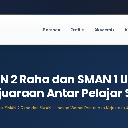
Beranda
Profile
Akademik
K
N 2 Raha dan SMAN 1 
uaraan Antar Pelajar 
si SMAN 2 Raha dan SMAN 1 Unaaha Warnai Penutupan Kejuaraan An