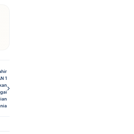
ahir
N 1
kan
gai
ian
nia