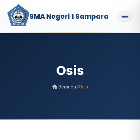
SMA Negeri 1 Sampara
Osis
Beranda
Osis