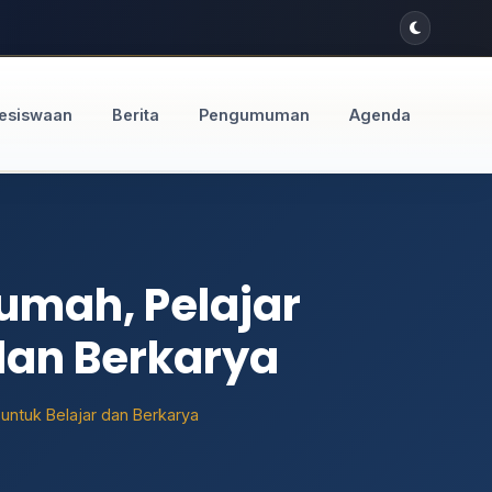
esiswaan
Berita
Pengumuman
Agenda
umah, Pelajar
dan Berkarya
untuk Belajar dan Berkarya