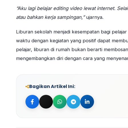
“Aku lagi belajar editing video lewat internet. Sela
atau bahkan kerja sampingan,”
ujarnya.
Liburan sekolah menjadi kesempatan bagi pelajar u
waktu dengan kegiatan yang positif dapat membua
pelajar, liburan di rumah bukan berarti membosa
mengembangkan diri dengan cara yang menyena
Bagikan Artikel Ini:
Bagikan ke Facebook
Bagikan ke Twitter
Bagikan ke WhatsApp
Bagikan ke Telegram
Bagikan ke Linke