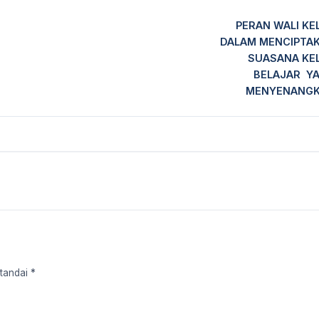
PERAN WALI KE
DALAM MENCIPTA
SUASANA KE
BELAJAR Y
MENYENANG
tandai *