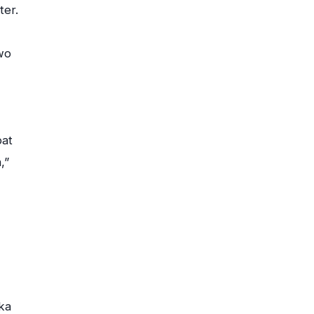
ter.
wo
pat
,”
ka