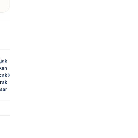
jak
kan
cak
rak
sar