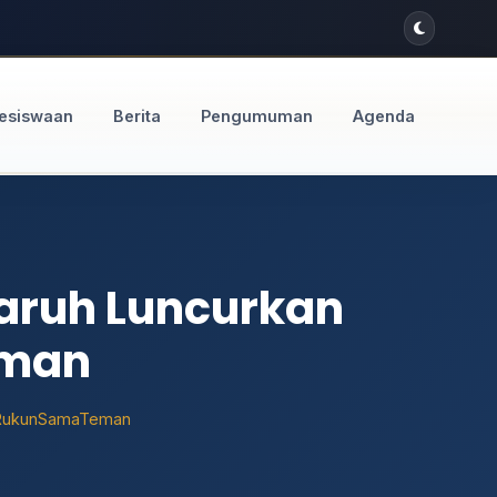
esiswaan
Berita
Pengumuman
Agenda
ruh Luncurkan
eman
#RukunSamaTeman