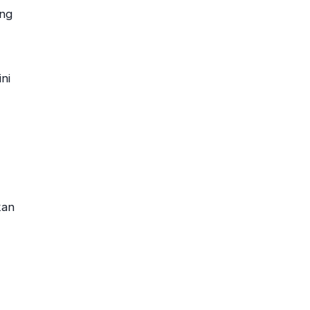
ang
ni
kan