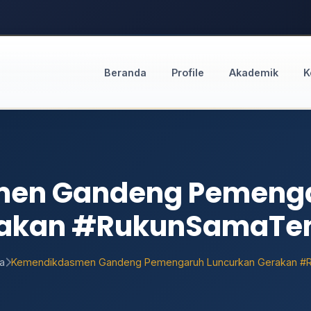
Beranda
Profile
Akademik
K
en Gandeng Pemenga
akan #RukunSamaT
a
Kemendikdasmen Gandeng Pemengaruh Luncurkan Gerakan 