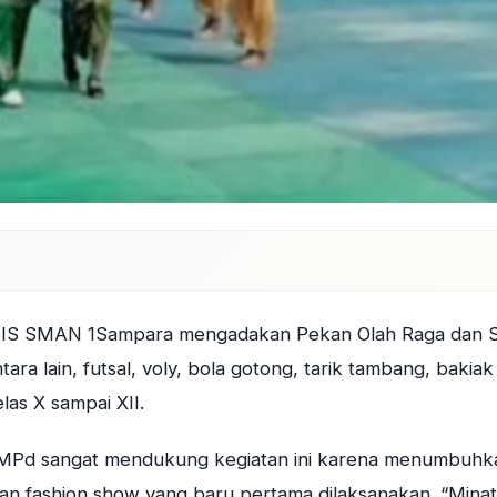
 OSIS SMAN 1Sampara mengadakan Pekan Olah Raga dan S
ara lain, futsal, voly, bola gotong, tarik tambang, bakiak
las X sampai XII.
 MPd sangat mendukung kegiatan ini karena menumbuhk
an fashion show yang baru pertama dilaksanakan. “Minat