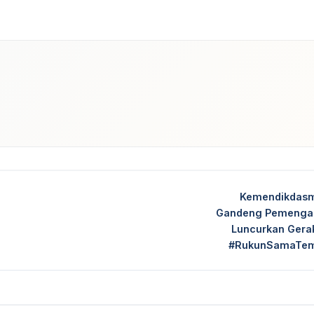
dIn
Kemendikdas
Gandeng Pemenga
Luncurkan Gera
#RukunSamaTe