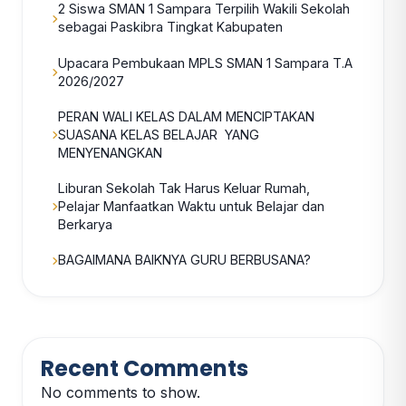
2 Siswa SMAN 1 Sampara Terpilih Wakili Sekolah
sebagai Paskibra Tingkat Kabupaten
Upacara Pembukaan MPLS SMAN 1 Sampara T.A
2026/2027
PERAN WALI KELAS DALAM MENCIPTAKAN
SUASANA KELAS BELAJAR YANG
MENYENANGKAN
Liburan Sekolah Tak Harus Keluar Rumah,
Pelajar Manfaatkan Waktu untuk Belajar dan
Berkarya
BAGAIMANA BAIKNYA GURU BERBUSANA?
Recent Comments
No comments to show.