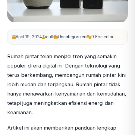
April 19, 2024
idulk
Uncategorized
0 Komentar
Rumah pintar telah menjadi tren yang semakin
populer di era digital ini. Dengan teknologi yang
terus berkembang, membangun rumah pintar kini
lebih mudah dan terjangkau. Rumah pintar tidak
hanya menawarkan kenyamanan dan kemudahan,
tetapi juga meningkatkan efisiensi energi dan
keamanan.
Artikel ini akan memberikan panduan lengkap