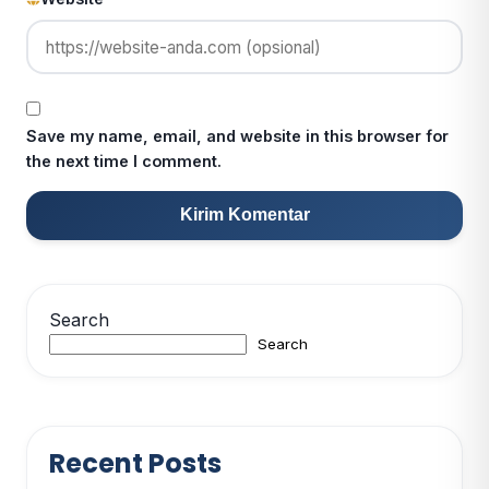
Save my name, email, and website in this browser for
the next time I comment.
Search
Search
Recent Posts