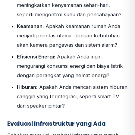
meningkatkan kenyamanan sehari-hari,
seperti mengontrol suhu dan pencahayaan?
Keamanan:
Apakah keamanan rumah Anda
menjadi prioritas utama, dengan kebutuhan
akan kamera pengawas dan sistem alarm?
Efisiensi Energi:
Apakah Anda ingin
mengurangi konsumsi energi dan biaya listrik
dengan perangkat yang hemat energi?
Hiburan:
Apakah Anda mencari sistem hiburan
canggih yang terintegrasi, seperti smart TV
dan speaker pintar?
Evaluasi Infrastruktur yang Ada