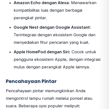
Amazon Echo dengan Alexa:
Menawarkan
kompatibilitas luas dengan berbagai
perangkat pintar.
Google Nest dengan Google Assistant:
Terintegrasi dengan ekosistem Google dan
menyediakan fitur pencarian yang kuat.
Apple HomePod dengan Siri:
Cocok untuk
pengguna ekosistem Apple, dengan integrasi
mulus dengan perangkat Apple lainnya.
Pencahayaan Pintar
Pencahayaan pintar memungkinkan Anda
mengontrol lampu rumah melalui ponsel atau
suara. Beberapa opsi populer meliputi: