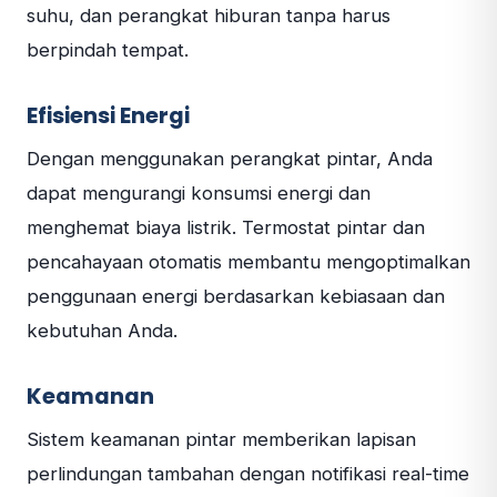
suhu, dan perangkat hiburan tanpa harus
berpindah tempat.
Efisiensi Energi
Dengan menggunakan perangkat pintar, Anda
dapat mengurangi konsumsi energi dan
menghemat biaya listrik. Termostat pintar dan
pencahayaan otomatis membantu mengoptimalkan
penggunaan energi berdasarkan kebiasaan dan
kebutuhan Anda.
Keamanan
Sistem keamanan pintar memberikan lapisan
perlindungan tambahan dengan notifikasi real-time