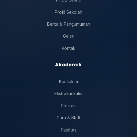
PPDB Online
Profil Sekolah
Berita & Pengumuman
Galeri
Kontak
Akademik
Kurikulum
Ekstrakurikuler
Prestasi
Guru & Staff
Fasilitas