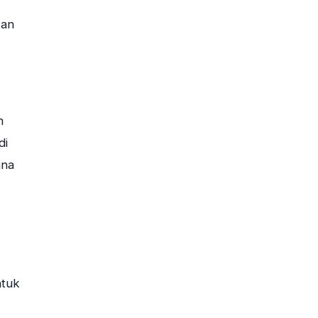
kan
h
di
ana
ntuk