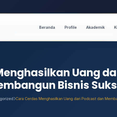
Beranda
Profile
Akademik
K
Menghasilkan Uang dar
mbangun Bisnis Suk
gorized
Cara Cerdas Menghasilkan Uang dari Podcast dan Memba