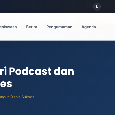
esiswaan
Berita
Pengumuman
Agenda
i Podcast dan
ses
ngun Bisnis Sukses