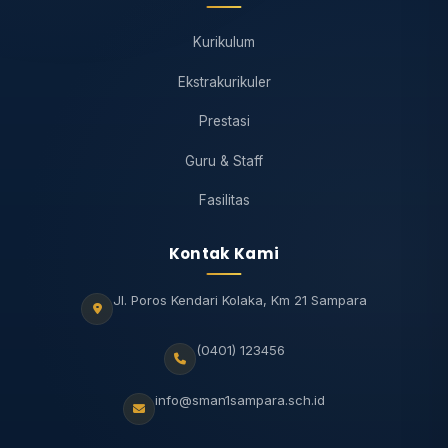
Kurikulum
Ekstrakurikuler
Prestasi
Guru & Staff
Fasilitas
Kontak Kami
Jl. Poros Kendari Kolaka, Km 21 Sampara
(0401) 123456
info@sman1sampara.sch.id