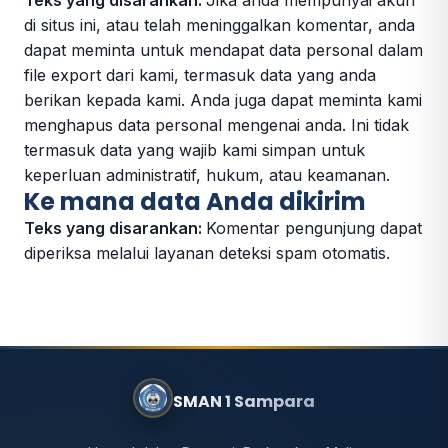
Teks yang disarankan:
Jika anda mempunyai akun
di situs ini, atau telah meninggalkan komentar, anda
dapat meminta untuk mendapat data personal dalam
file export dari kami, termasuk data yang anda
berikan kepada kami. Anda juga dapat meminta kami
menghapus data personal mengenai anda. Ini tidak
termasuk data yang wajib kami simpan untuk
keperluan administratif, hukum, atau keamanan.
Ke mana data Anda dikirim
Teks yang disarankan:
Komentar pengunjung dapat
diperiksa melalui layanan deteksi spam otomatis.
SMAN 1 Sampara