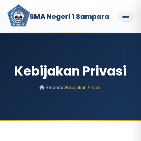
SMA Negeri 1 Sampara
Kebijakan Privasi
Beranda
Kebijakan Privasi