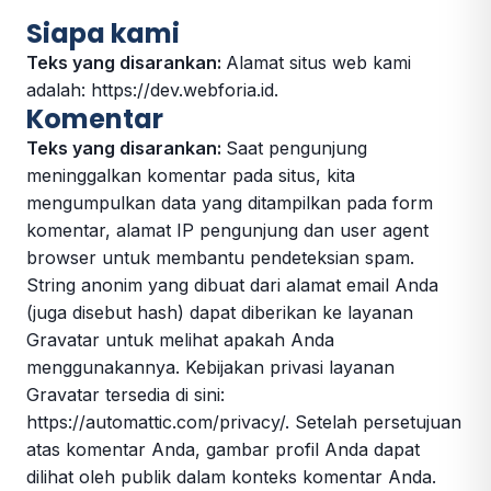
Siapa kami
Teks yang disarankan:
Alamat situs web kami
adalah: https://dev.webforia.id.
Komentar
Teks yang disarankan:
Saat pengunjung
meninggalkan komentar pada situs, kita
mengumpulkan data yang ditampilkan pada form
komentar, alamat IP pengunjung dan user agent
browser untuk membantu pendeteksian spam.
String anonim yang dibuat dari alamat email Anda
(juga disebut hash) dapat diberikan ke layanan
Gravatar untuk melihat apakah Anda
menggunakannya. Kebijakan privasi layanan
Gravatar tersedia di sini:
https://automattic.com/privacy/. Setelah persetujuan
atas komentar Anda, gambar profil Anda dapat
dilihat oleh publik dalam konteks komentar Anda.