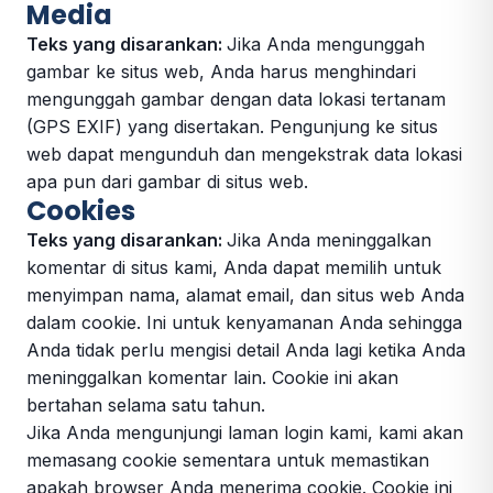
Media
Teks yang disarankan:
Jika Anda mengunggah
gambar ke situs web, Anda harus menghindari
mengunggah gambar dengan data lokasi tertanam
(GPS EXIF) yang disertakan. Pengunjung ke situs
web dapat mengunduh dan mengekstrak data lokasi
apa pun dari gambar di situs web.
Cookies
Teks yang disarankan:
Jika Anda meninggalkan
komentar di situs kami, Anda dapat memilih untuk
menyimpan nama, alamat email, dan situs web Anda
dalam cookie. Ini untuk kenyamanan Anda sehingga
Anda tidak perlu mengisi detail Anda lagi ketika Anda
meninggalkan komentar lain. Cookie ini akan
bertahan selama satu tahun.
Jika Anda mengunjungi laman login kami, kami akan
memasang cookie sementara untuk memastikan
apakah browser Anda menerima cookie. Cookie ini