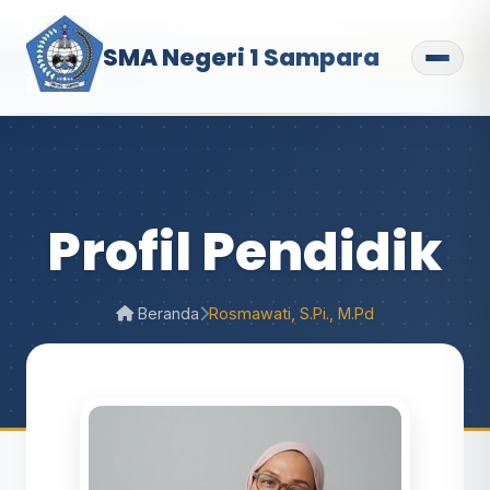
SMA Negeri 1 Sampara
Profil Pendidik
Beranda
Rosmawati, S.Pi., M.Pd